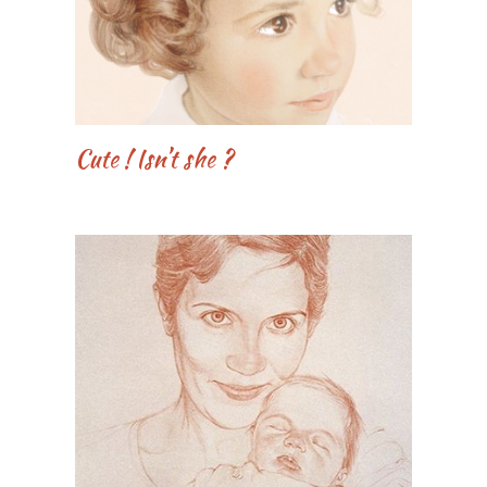
Cute ! Isn’t she ?